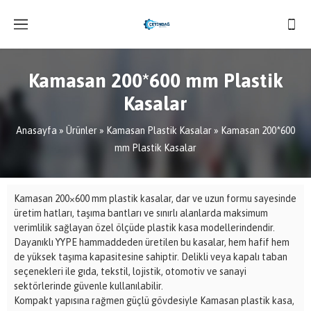
Kamasan 200*600 mm Plastik
Kasalar
Anasayfa
»
Ürünler
»
Kamasan Plastik Kasalar
»
Kamasan 200*600
mm Plastik Kasalar
Kamasan 200×600 mm plastik kasalar, dar ve uzun formu sayesinde
üretim hatları, taşıma bantları ve sınırlı alanlarda maksimum
verimlilik sağlayan özel ölçüde plastik kasa modellerindendir.
Dayanıklı YYPE hammaddeden üretilen bu kasalar, hem hafif hem
de yüksek taşıma kapasitesine sahiptir. Delikli veya kapalı taban
seçenekleri ile gıda, tekstil, lojistik, otomotiv ve sanayi
sektörlerinde güvenle kullanılabilir.
Kompakt yapısına rağmen güçlü gövdesiyle Kamasan plastik kasa,