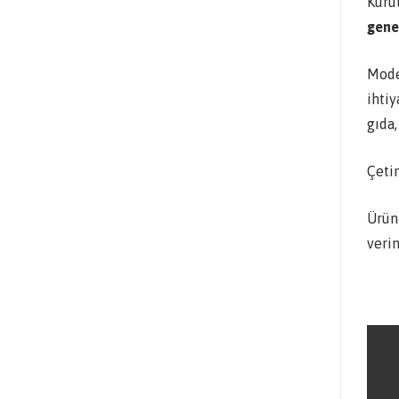
Kuru
genel
Mode
ihti
gıda
Çeti
Ürün
verim