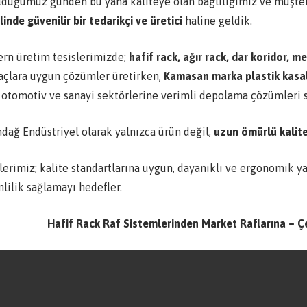
lduğumuz günden bu yana kaliteye olan bağlılığımız ve müşt
inde güvenilir bir tedarikçi ve üretici
haline geldik.
rn üretim tesislerimizde;
hafif rack, ağır rack, dar koridor, m
yaçlara uygun çözümler üretirken,
Kamasan marka plastik kasa
, otomotiv ve sanayi sektörlerine verimli depolama çözümleri 
ndağ Endüstriyel olarak yalnızca ürün değil,
uzun ömürlü kalite,
lerimiz; kalite standartlarına uygun, dayanıklı ve ergonomik
lilik sağlamayı hedefler.
Hafif Rack Raf Sistemlerinden Market Raflarına – Ç