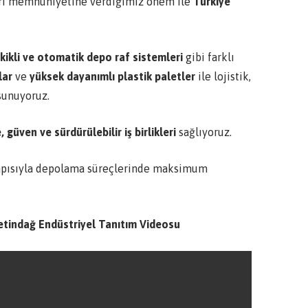
eri memnuniyetine verdiğimiz önem ile
Türkiye
ekikli ve otomatik depo raf sistemleri
gibi farklı
lar
ve
yüksek dayanımlı plastik paletler
ile lojistik,
sunuyoruz.
 güven ve sürdürülebilir iş birlikleri
sağlıyoruz.
 yapısıyla depolama süreçlerinde maksimum
etindağ Endüstriyel Tanıtım Videosu