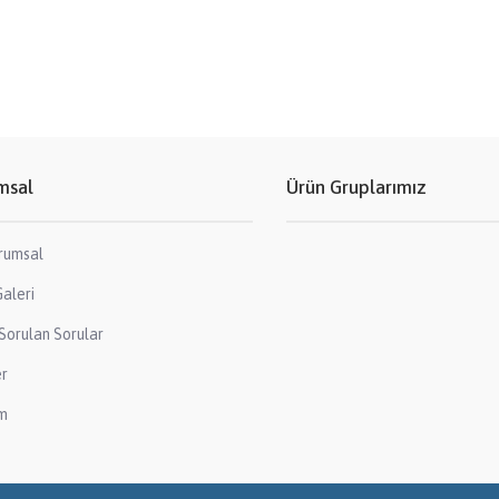
msal
Ürün Gruplarımız
rumsal
aleri
Sorulan Sorular
er
im