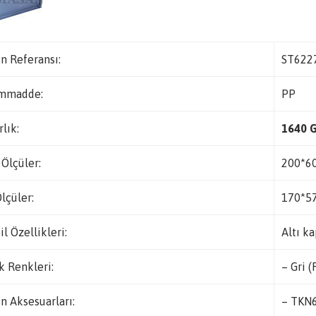
n Referansı:
ST622
mmadde:
PP
rlık:
1640 
 Ölçüler:
200*6
Ölçüler:
170*5
il Özellikleri:
Altı ka
k Renkleri:
– Gri 
n Aksesuarları:
– TKN