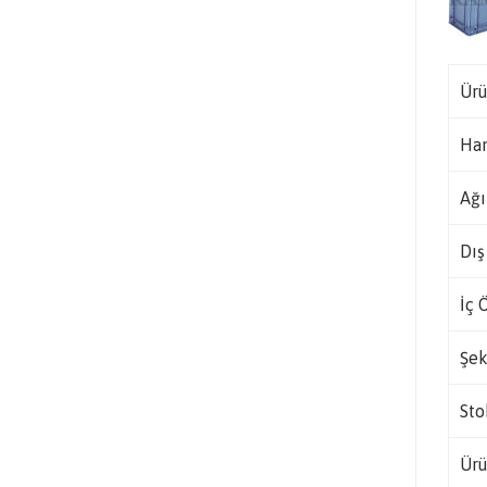
Ürü
Ha
Ağı
Dış
İç 
Şek
Sto
Ürü