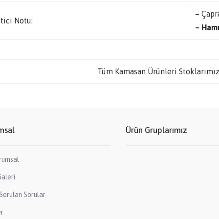
– Çapra
tici Notu:
– Hamm
Tüm Kamasan Ürünleri Stoklarımız
msal
Ürün Gruplarımız
rumsal
aleri
Sorulan Sorular
er