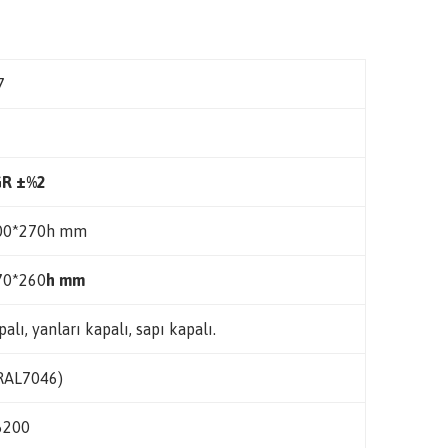
7
GR
±%2
00*270h mm
70*260
h mm
palı, yanları kapalı, sapı kapalı.
(RAL7046)
6200