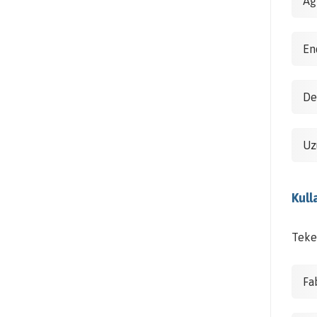
Ağ
En
De
Uz
Kull
Teke
Fa