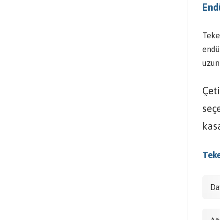
Endü
Teker
endü
uzun
Çeti
seçe
kasa
Teke
Da