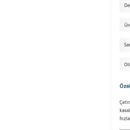
De
Ür
Sa
Ot
Özel
Çetin
kasal
hızl