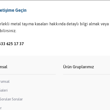
letişime Geçin
lekli metal taşıma kasaları hakkında detaylı bilgi almak veya f
ilirsiniz.
533 625 17 37
msal
Ürün Gruplarımız
rumsal
aleri
Sorulan Sorular
er