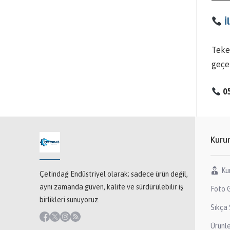
İ
Teker
geçeb
0
Kuru
Ku
Çetindağ Endüstriyel olarak; sadece ürün değil,
aynı zamanda güven, kalite ve sürdürülebilir iş
Foto G
birlikleri sunuyoruz.
Sıkça 
Ürünl