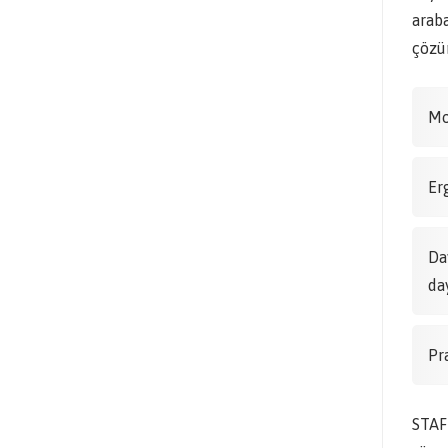
araba
çözüm
Mo
Er
Da
da
Pr
STAF