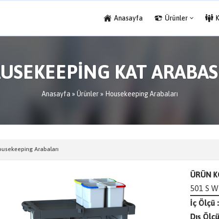
Anasayfa
Ürünler
USEKEEPİNG KAT ARABASI
Anasayfa
»
Ürünler
»
Housekeeping Arabaları
usekeeping Arabaları
ÜRÜN K
501 S W
İç Ölçü :
Dış Ölçü