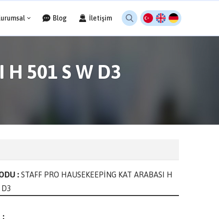
Kurumsal
Blog
İletişim
 H 501 S W D3
ODU :
STAFF PRO HAUSEKEEPİNG KAT ARABASI H
 D3
 :