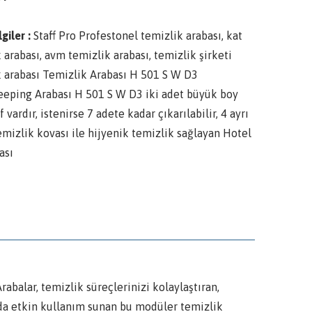
lgiler :
Staff Pro Profestonel temizlik arabası, kat
 arabası, avm temizlik arabası, temizlik şirketi
k arabası Temizlik Arabası H 501 S W D3
eping Arabası H 501 S W D3 iki adet büyük boy
f vardır, istenirse 7 adete kadar çıkarılabilir, 4 ayrı
emizlik kovası ile hijyenik temizlik sağlayan Hotel
ası
lar, temizlik süreçlerinizi kolaylaştıran,
arda etkin kullanım sunan bu modüler temizlik