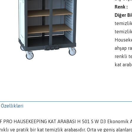
Renk :
Diğer Bi
temizlik
temizli
Houseke
ahşap ra
renkli t
kat arab
 Özellikleri
F PRO HAUSEKEEPİNG KAT ARABASI H 501 S W D3 Ekonomik Araba
ıklı ve pratik bir kat temizlik arabasıdır. Orta ve geniş alanl