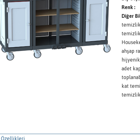
Renk :
Diğer Bi
temizlik
temizli
Houseke
ahşap ra
hijyenik
adet ka
toplanab
kat temi
temizlik
 Özellikleri