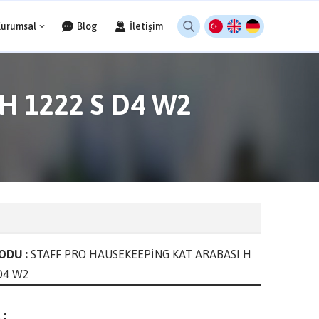
Kurumsal
Blog
İletişim
H 1222 S D4 W2
ODU :
STAFF PRO HAUSEKEEPİNG KAT ARABASI H
D4 W2
 :