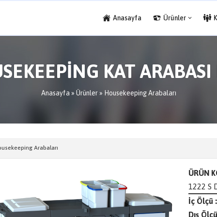
Anasayfa
Ürünler
SEKEEPİNG KAT ARABASI 
Anasayfa
»
Ürünler
»
Housekeeping Arabaları
usekeeping Arabaları
ÜRÜN K
1222 S 
İç Ölçü :
Dış Ölçü