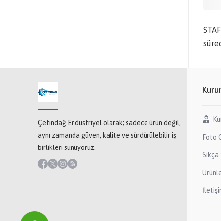
STAF
süreç
Kuru
Ku
Çetindağ Endüstriyel olarak; sadece ürün değil,
aynı zamanda güven, kalite ve sürdürülebilir iş
Foto G
birlikleri sunuyoruz.
Sıkça 
Ürünl
İletiş