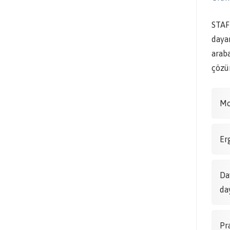
STAF
dayan
araba
çözüm
Mo
Er
Da
da
Pr