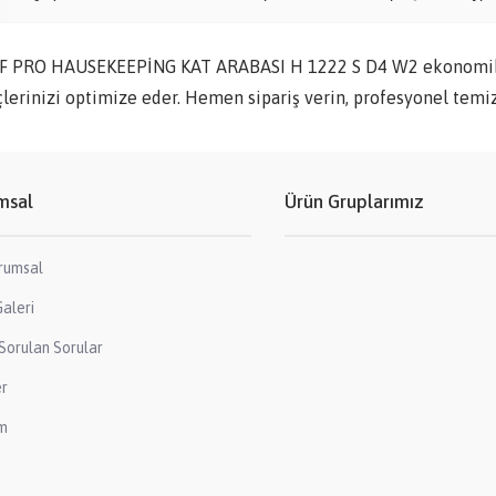
F PRO HAUSEKEEPİNG KAT ARABASI H 1222 S D4 W2 ekonomik f
lerinizi optimize eder. Hemen sipariş verin, profesyonel temiz
msal
Ürün Gruplarımız
rumsal
aleri
Sorulan Sorular
er
im