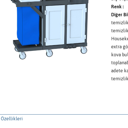
Renk :
Diğer Bi
temizlik
temizli
Houseke
extra gö
kova bu
toplanab
adete ka
temizlik
 Özellikleri