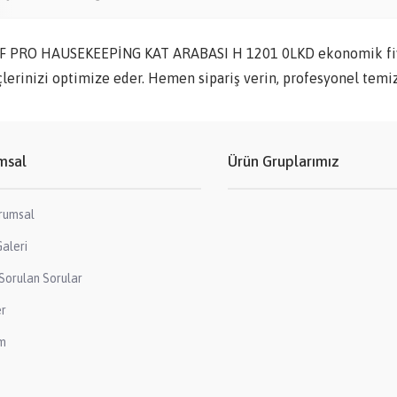
F PRO HAUSEKEEPİNG KAT ARABASI H 1201 0LKD ekonomik fiya
lerinizi optimize eder. Hemen sipariş verin, profesyonel temiz
msal
Ürün Gruplarımız
rumsal
aleri
Sorulan Sorular
er
im