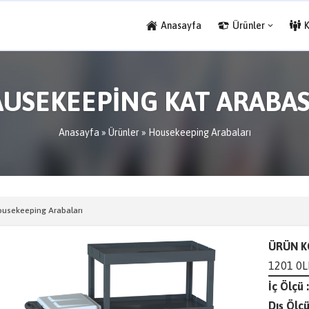
Anasayfa
Ürünler
AUSEKEEPİNG KAT ARABASI
Anasayfa
»
Ürünler
»
Housekeeping Arabaları
usekeeping Arabaları
ÜRÜN K
1201 0
İç Ölçü :
Dış Ölçü