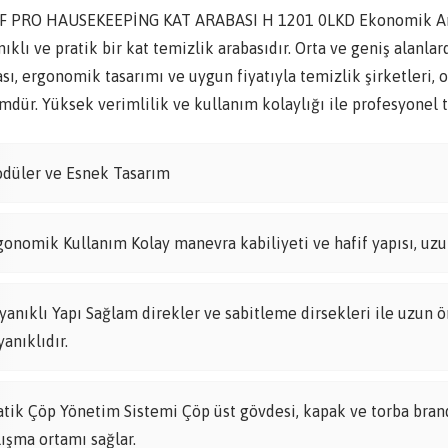
F PRO HAUSEKEEPİNG KAT ARABASI H 1201 0LKD Ekonomik Arabal
ıklı ve pratik bir kat temizlik arabasıdır. Orta ve geniş alanl
sı, ergonomik tasarımı ve uygun fiyatıyla temizlik şirketleri, o
dür. Yüksek verimlilik ve kullanım kolaylığı ile profesyonel te
düler ve Esnek Tasarım
gonomik Kullanım Kolay manevra kabiliyeti ve hafif yapısı, uzun
yanıklı Yapı Sağlam direkler ve sabitleme dirsekleri ile uzun ö
yanıklıdır.
atik Çöp Yönetim Sistemi Çöp üst gövdesi, kapak ve torba brandas
lışma ortamı sağlar.