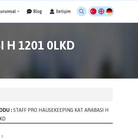
Kurumsal
Blog
İletişim
 H 1201 0LKD
ODU :
STAFF PRO HAUSEKEEPİNG KAT ARABASI H
LKD
 :