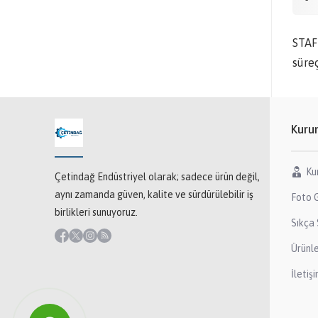
STAF
süreç
Kuru
Ku
Çetindağ Endüstriyel olarak; sadece ürün değil,
aynı zamanda güven, kalite ve sürdürülebilir iş
Foto G
birlikleri sunuyoruz.
Sıkça 
Ürünl
İletiş