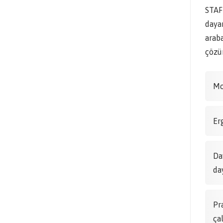
STAF
dayan
araba
çözüm
Mo
Er
Da
da
Pr
ça