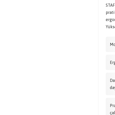
STAF
prati
ergon
Yükse
Mo
Er
Da
da
Pr
ça