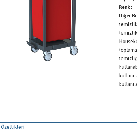
Renk :
Diğer Bi
temizlik
temizli
Houseke
toplama 
temizliğ
kullanab
kullanıl
kullanıla
 Özellikleri