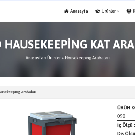
Anasayfa
Ürünler
O HAUSEKEEPİNG KAT ARAB
Anasayfa
»
Ürünler
»
Housekeeping Arabaları
usekeeping Arabaları
ÜRÜN K
090
İç Ölçü :
Dış Ölçü