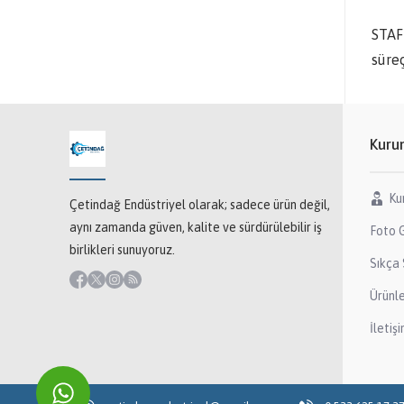
STAF
süreç
Kuru
Ku
Çetindağ Endüstriyel olarak; sadece ürün değil,
aynı zamanda güven, kalite ve sürdürülebilir iş
Foto G
birlikleri sunuyoruz.
Sıkça 
Ürünl
İletiş