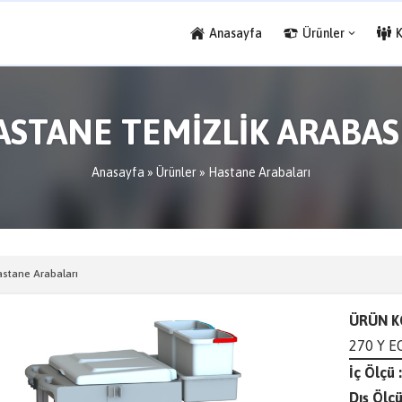
Anasayfa
Ürünler
ASTANE TEMİZLİK ARABASI
Anasayfa
»
Ürünler
»
Hastane Arabaları
stane Arabaları
ÜRÜN K
270 Y E
İç Ölçü :
Dış Ölçü