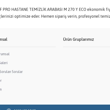
F PRO HASTANE TEMİZLİK ARABASI M 270 Y ECO ekonomik fiyat
lerinizi optimize eder. Hemen sipariş verin, profesyonel temiz
msal
Ürün Gruplarımız
rumsal
aleri
Sorulan Sorular
er
im