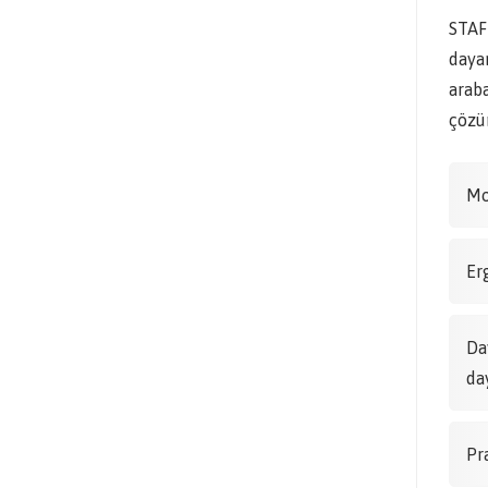
STAF
dayan
araba
çözüm
Mo
Er
Da
da
Pr