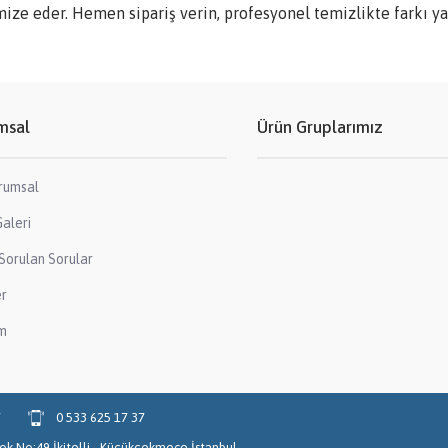
mize eder. Hemen sipariş verin, profesyonel temizlikte farkı ya
msal
Ürün Gruplarımız
rumsal
aleri
Sorulan Sorular
er
im
7
0 533 625 17 37
Blok No:49 İkitelli - Küçükçekmece İstanbul