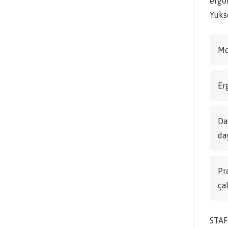
ergon
Yükse
Mo
Er
Da
da
Pr
ça
STAF