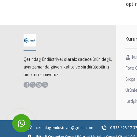
opti
Kuru
Ku
Çetindağ Endüstriyel olarak; sadece ürün değil,
aynı zamanda güven, kalite ve sürdürülebilir iş
Foto G
birlikleri sunuyoruz.
Sıkça 
Ürünl
İletiş
cetindagendustriyel@gmail.com
0 533 625 17 3
İkitelli Organize Sanayi Bölgesi Metal İş Sanayi Sitesi 10.