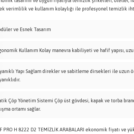
omik tasarımı ve uygun fiyatıyla temizlik şirketleri, oteller, 
k verimlilik ve kullanım kolaylığı ile profesyonel temizlik ihti
düler ve Esnek Tasarım
gonomik Kullanım Kolay manevra kabiliyeti ve hafif yapısı, uzun
yanıklı Yapı Sağlam direkler ve sabitleme dirsekleri ile uzun ö
yanıklıdır.
atik Çöp Yönetim Sistemi Çöp üst gövdesi, kapak ve torba brandas
lışma ortamı sağlar.
F PRO H 8222 D2 TEMİZLİK ARABALARI ekonomik fiyatı ve yüks