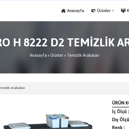
Anasayfa
Ürünler
RO H 8222 D2 TEMİZLİK A
Anasayfa
»
Ürünler
»
Temizlik Arabaları
mizlik Arabaları
ÜRÜN K
İç Ölçü :
Dış Ölçü
Renk :