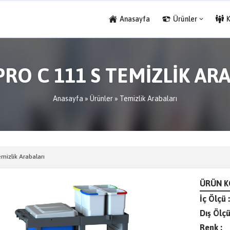
Anasayfa
Ürünler
PRO C 111 S TEMİZLİK AR
Anasayfa
»
Ürünler
»
Temizlik Arabaları
mizlik Arabaları
ÜRÜN K
İç Ölçü :
Dış Ölçü
Renk :