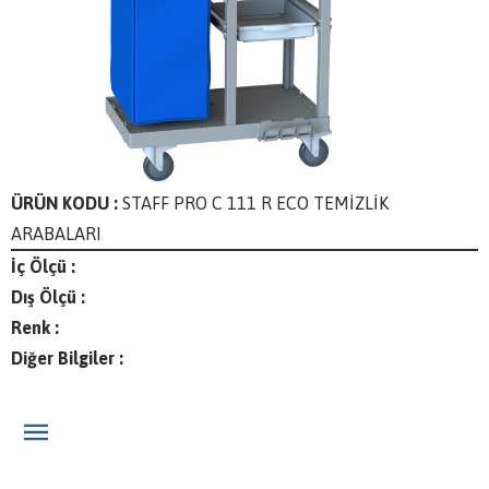
ÜRÜN KODU :
STAFF PRO C 111 R ECO TEMİZLİK
ARABALARI
İç Ölçü :
Dış Ölçü :
Renk :
Diğer Bilgiler :