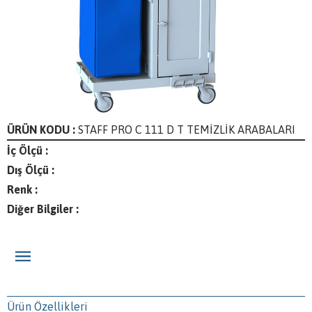
ÜRÜN KODU :
STAFF PRO C 111 D T TEMİZLİK ARABALARI
İç Ölçü :
Dış Ölçü :
Renk :
Diğer Bilgiler :
Ürün Özellikleri