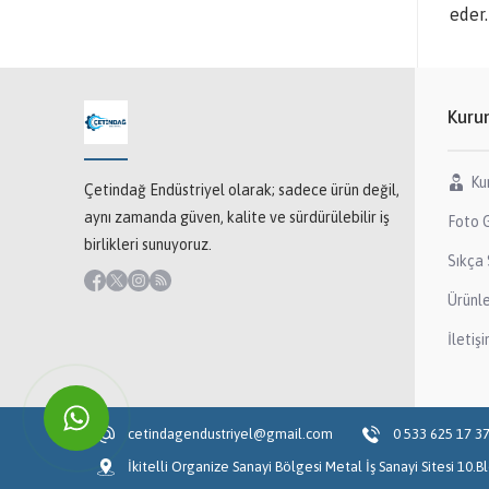
eder.
Kuru
Ku
Çetindağ Endüstriyel olarak; sadece ürün değil,
aynı zamanda güven, kalite ve sürdürülebilir iş
Foto G
birlikleri sunuyoruz.
Sıkça 
Ürünl
İletiş
cetindagendustriyel@gmail.com
0 533 625 17 3
İkitelli Organize Sanayi Bölgesi Metal İş Sanayi Sitesi 10.