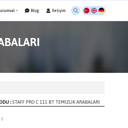
Kurumsal
Blog
İletişim
RABALARI
ODU :
STAFF PRO C 111 BT TEMİZLİK ARABALARI
 :