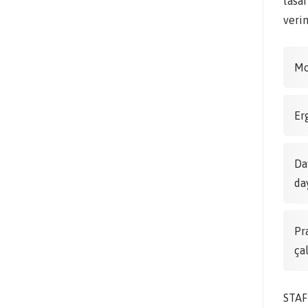
tasar
verim
Mo
Er
Da
da
Pr
ça
STAF