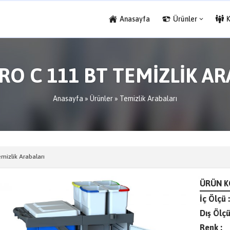
Anasayfa
Ürünler
RO C 111 BT TEMİZLİK A
Anasayfa
»
Ürünler
»
Temizlik Arabaları
mizlik Arabaları
ÜRÜN K
İç Ölçü :
Dış Ölçü
Renk :