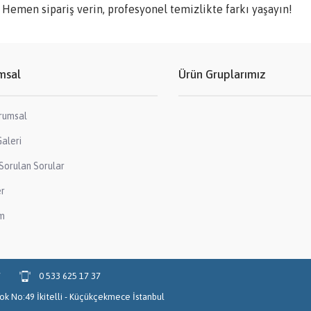
 Hemen sipariş verin, profesyonel temizlikte farkı yaşayın!
msal
Ürün Gruplarımız
rumsal
aleri
Sorulan Sorular
er
im
7
0 533 625 17 37
Blok No:49 İkitelli - Küçükçekmece İstanbul