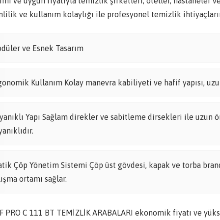
ımı ve uygun fiyatıyla temizlik şirketleri, oteller, hastaneler 
lilik ve kullanım kolaylığı ile profesyonel temizlik ihtiyaçların
düler ve Esnek Tasarım
gonomik Kullanım Kolay manevra kabiliyeti ve hafif yapısı, uzun
yanıklı Yapı Sağlam direkler ve sabitleme dirsekleri ile uzun ö
yanıklıdır.
atik Çöp Yönetim Sistemi Çöp üst gövdesi, kapak ve torba brandas
lışma ortamı sağlar.
F PRO C 111 BT TEMİZLİK ARABALARI ekonomik fiyatı ve yüksek