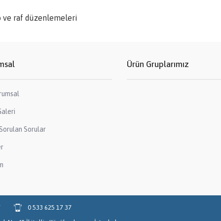
 ve raf düzenlemeleri
msal
Ürün Gruplarımız
rumsal
aleri
Sorulan Sorular
er
im
7
0 533 625 17 37