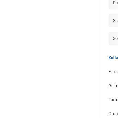
Da
Gı
Ge
Kulla
E-ti
Gıda 
Tarı
Otomo