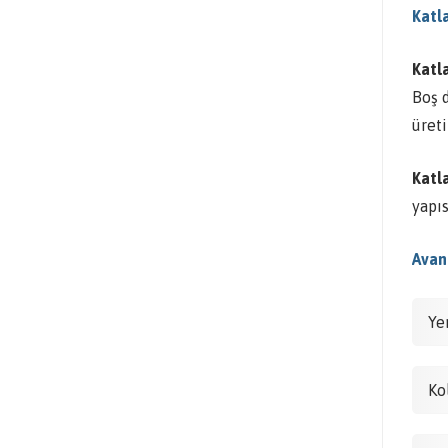
Katl
Katla
Boş 
üret
Katl
yapı
Avant
Ye
Kol