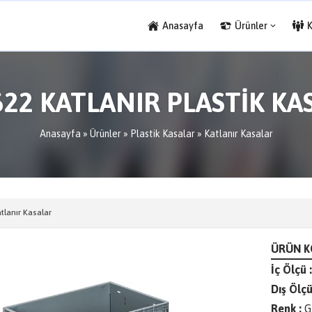
Anasayfa
Ürünler
622 KATLANIR PLASTİK KA
Anasayfa
»
Ürünler
»
Plastik Kasalar
»
Katlanır Kasalar
tlanır Kasalar
ÜRÜN KO
İç Ölçü :
Dış Ölçü
Renk :
G