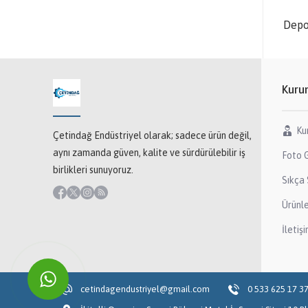
Depo
Kuru
Ku
Çetindağ Endüstriyel olarak; sadece ürün değil,
aynı zamanda güven, kalite ve sürdürülebilir iş
Foto G
birlikleri sunuyoruz.
Sıkça 
Ürünl
İletiş
cetindagendustriyel@gmail.com
0 533 625 17 3