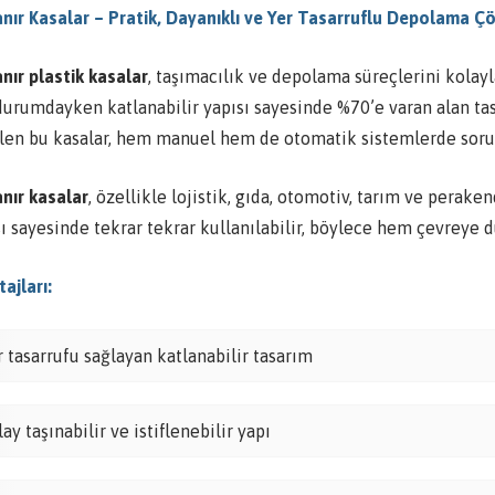
anır Kasalar – Pratik, Dayanıklı ve Yer Tasarruflu Depolama 
nır plastik kasalar
, taşımacılık ve depolama süreçlerini kolayla
durumdayken katlanabilir yapısı sayesinde %70’e varan alan ta
ilen bu kasalar, hem manuel hem de otomatik sistemlerde sorun
anır kasalar
, özellikle lojistik, gıda, otomotiv, tarım ve perak
sı sayesinde tekrar tekrar kullanılabilir, böylece hem çevreye
ajları:
r tasarrufu sağlayan katlanabilir tasarım
ay taşınabilir ve istiflenebilir yapı