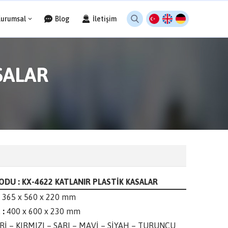
Kurumsal
Blog
İletişim
SALAR
DU : KX-4622 KATLANIR PLASTİK KASALAR
365 x 560 x 220 mm
 :
400 x 600 x 230 mm
Rİ – KIRMIZI – SARI – MAVİ – SİYAH – TURUNCU