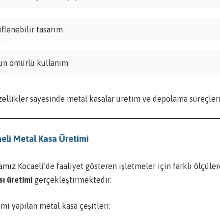
tiflenebilir tasarım
un ömürlü kullanım
zellikler sayesinde metal kasalar üretim ve depolama süreçler
eli Metal Kasa Üretimi
amız Kocaeli’de faaliyet gösteren işletmeler için farklı ölçül
sı üretimi
gerçekleştirmektedir.
mi yapılan metal kasa çeşitleri: