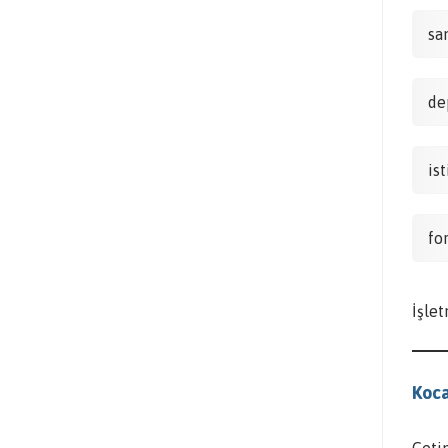
sa
de
is
fo
İşlet
Koca
Çeti