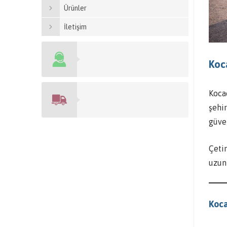
Ürünler
İletişim
Koc
Kocae
şehir
güve
Çetin
uzun
Koca