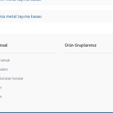
rsa metal taşıma kasası
msal
Ürün Gruplarımız
rumsal
aleri
Sorulan Sorular
er
im