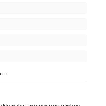
edir.
aeli başta olmak üzere çevre sanayi bölgelerine