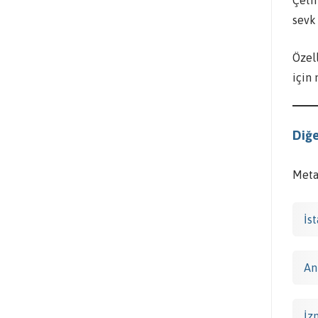
sevk
Özel
için
Diğe
Metal
İs
An
İz