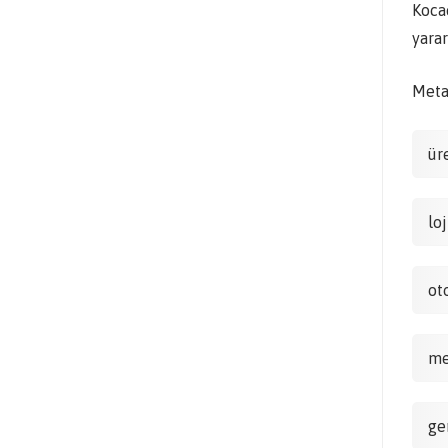
Koca
yara
Metal
ür
lo
ot
me
ge