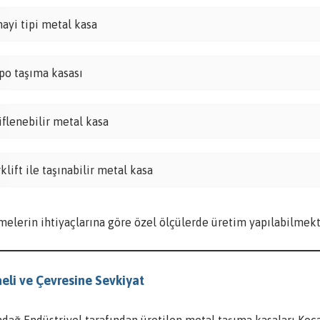
nayi tipi metal kasa
po taşıma kasası
tiflenebilir metal kasa
rklift ile taşınabilir metal kasa
melerin ihtiyaçlarına göre özel ölçülerde üretim yapılabilmekt
eli ve Çevresine Sevkiyat
ndağ Endüstriyel tarafından üretilen metal taşıma kasaları Koc