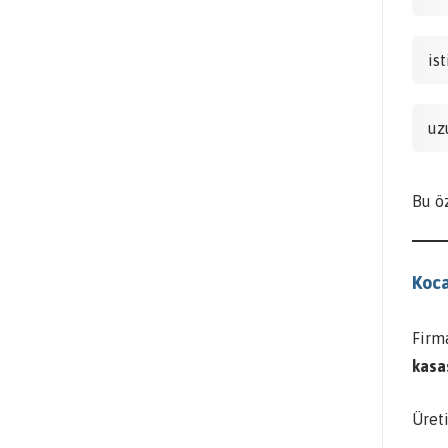
is
uz
Bu ö
Koca
Firm
kasa
Üreti