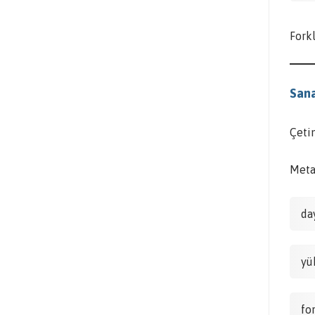
Forkl
Sana
Çeti
Metal
da
yü
for