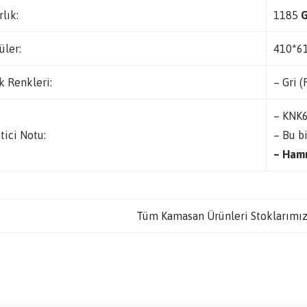
rlık:
1185
üler:
410*6
k Renkleri:
– Gri 
– KNK6
tici Notu:
– Bu bi
– Hamm
Tüm Kamasan Ürünleri Stoklarımız