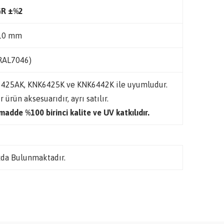
GR ±%2
10 mm
(RAL7046)
425AK, KNK6425K ve KNK6442K ile uyumludur.
r ürün aksesuarıdır, ayrı satılır.
adde %100 birinci kalite ve UV katkılıdır.
da Bulunmaktadır.