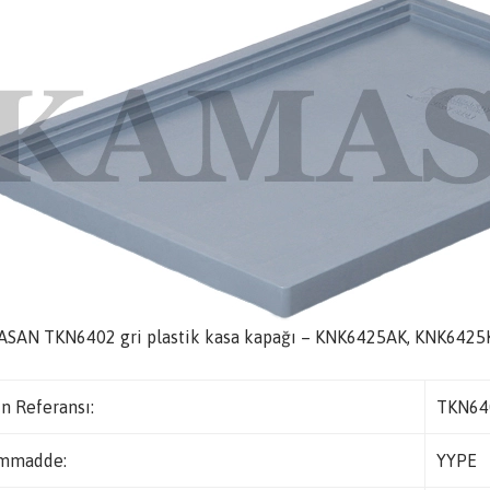
SAN TKN6402 gri plastik kasa kapağı – KNK6425AK, KNK6425K
n Referansı:
TKN64
mmadde:
YYPE