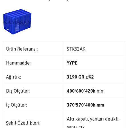
Ürün Referansı:
STK82AK
Hammadde:
YYPE
Ağırlık:
3190 GR
±%2
Dış Ölçüler:
400*600*420h
mm
İç Ölçüler:
370*570*400h mm
Altı kapalı, yanları delikli,
Şekil Özellikleri:
sapı açık.