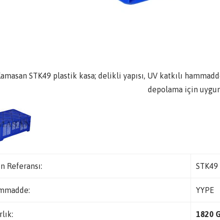
amasan STK49 plastik kasa; delikli yapısı, UV katkılı hammadd
depolama için uygun
n Referansı:
STK49
mmadde:
YYPE
rlık:
1820 