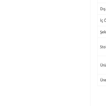
Dış
İç 
Şek
Sto
Ürü
Üre