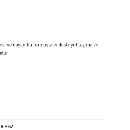
esi ve dayanıklı formuyla endüstriyel taşıma ve
dur.
GR
±%2