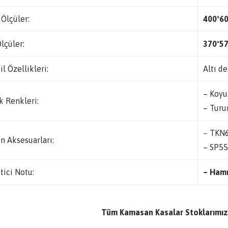
 Ölçüler:
400*6
Ölçüler:
370*5
il Özellikleri:
Altı de
– Koyu
k Renkleri:
– Turu
–
TKN6
n Aksesuarları:
– SP55
tici Notu:
– Hamm
Tüm Kamasan Kasalar Stoklarımız