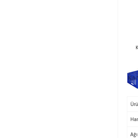
K
Ürü
Ha
Ağı