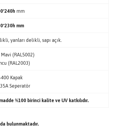
00*240h
mm
70*230h mm
likli, yanları delikli, sapı açık.
 Mavi (RAL5002)
ncu (RAL2003)
400 Kapak
35A Seperatör
adde %100 birinci kalite ve UV katkılıdır.
da bulunmaktadır.