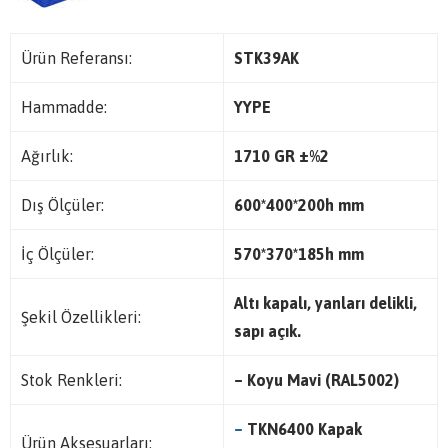
Ürün Referansı:
STK39AK
Hammadde:
YYPE
Ağırlık:
1710 GR ±%2
Dış Ölçüler:
600*400*200h mm
İç Ölçüler:
570*370*185h mm
Altı kapalı, yanları delikli,
Şekil Özellikleri:
sapı açık.
Stok Renkleri:
– Koyu Mavi (RAL5002)
–
TKN6400 Kapak
Ürün Aksesuarları: