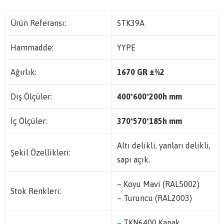
Ürün Referansı:
STK39A
Hammadde:
YYPE
Ağırlık:
1670 GR
±%2
Dış Ölçüler:
400*600*200h mm
İç Ölçüler:
370*570*185h mm
Altı delikli, yanları delikli,
Şekil Özellikleri:
sapı açık.
– Koyu Mavi (RAL5002)
Stok Renkleri:
– Turuncu (RAL2003)
–
TKN6400 Kapak