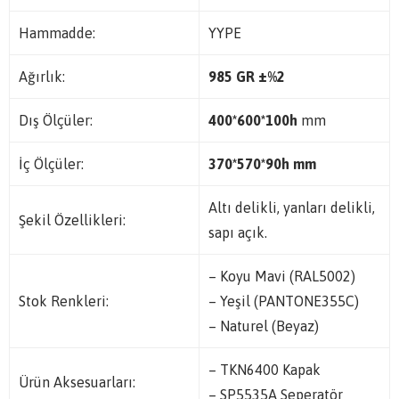
Hammadde:
YYPE
Ağırlık:
985 GR
±%2
Dış Ölçüler:
400*600*100h
mm
İç Ölçüler:
370*570*90h mm
Altı delikli, yanları delikli,
Şekil Özellikleri:
sapı açık.
– Koyu Mavi (RAL5002)
Stok Renkleri:
– Yeşil (PANTONE355C)
– Naturel (Beyaz)
– TKN6400 Kapak
Ürün Aksesuarları:
– SP5535A Seperatör