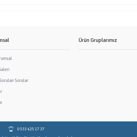
msal
Ürün Gruplarımız
rumsal
aleri
Sorulan Sorular
er
im
7
0 533 625 17 37