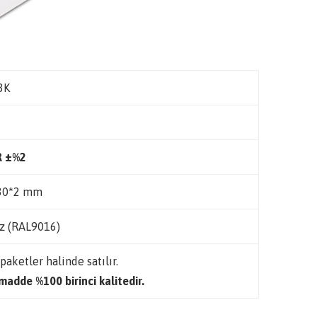
3K
R ±%2
30*2 mm
z (RAL9016)
 paketler halinde satılır.
adde %100 birinci kalitedir.