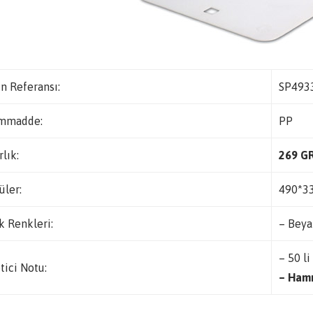
n Referansı:
SP493
mmadde:
PP
rlık:
269 G
üler:
490*3
k Renkleri:
– Beya
– 50 li
tici Notu:
– Hamm