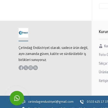
Kuru
Ku
Çetindağ Endüstriyel olarak; sadece ürün değil,
aynı zamanda güven, kalite ve sürdürülebilir iş
Foto G
birlikleri sunuyoruz.
Sıkça 
Ürünl
İletiş
cetindagendustriyel@gmail.com
0 533 625 17 3