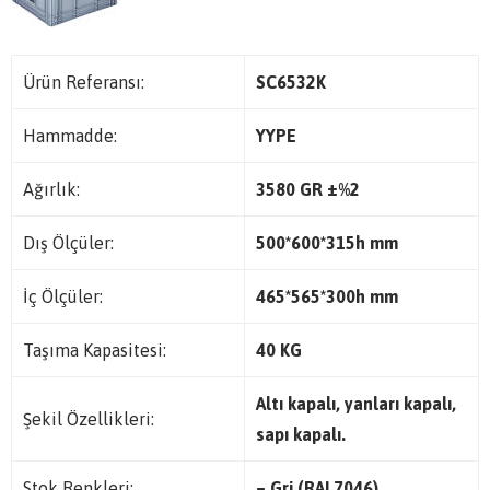
Ürün Referansı:
SC6532K
Hammadde:
YYPE
Ağırlık:
3580 GR ±%2
Dış Ölçüler:
500*600*315h mm
İç Ölçüler:
465*565*300h mm
Taşıma Kapasitesi:
40 KG
Altı kapalı, yanları kapalı,
Şekil Özellikleri:
sapı kapalı.
Stok Renkleri:
– Gri (RAL7046)