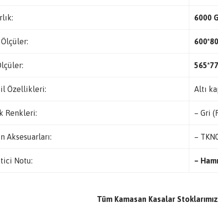
rlık:
6000 
 Ölçüler:
600*8
Ölçüler:
565*7
il Özellikleri:
Altı ka
k Renkleri:
– Gri 
n Aksesuarları:
– TKN
tici Notu:
– Hamm
Tüm Kamasan Kasalar Stoklarımız