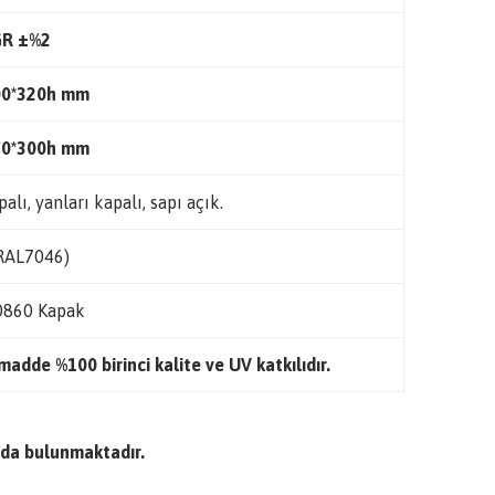
GR ±%2
00*320h mm
70*300h mm
palı, yanları kapalı, sapı açık.
(RAL7046)
0860 Kapak
adde %100 birinci kalite ve UV katkılıdır.
da bulunmaktadır.