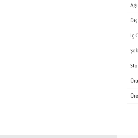
Ağı
Dış
İç 
Şek
Sto
Ürü
Üre