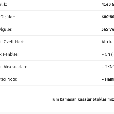
rlık:
4160 
 Ölçüler:
600*8
Ölçüler:
565*7
il Özellikleri:
Altı ka
k Renkleri:
– Gri 
n Aksesuarları:
– TKN
tici Notu:
– Hamm
Tüm Kamasan Kasalar Stoklarımız