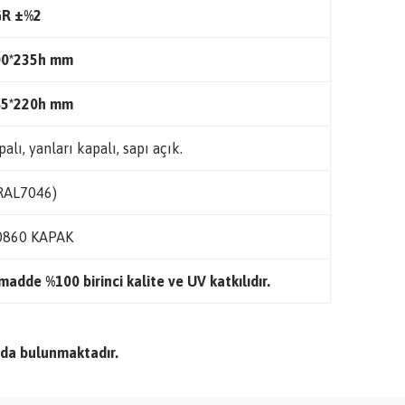
GR ±%2
00*235h mm
65*220h mm
palı, yanları kapalı, sapı açık.
(RAL7046)
0860 KAPAK
adde %100 birinci kalite ve UV katkılıdır.
da bulunmaktadır.