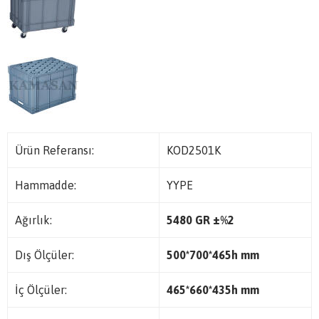
Ürün Referansı:
KOD2501K
Hammadde:
YYPE
Ağırlık:
5480 GR
±%2
Dış Ölçüler:
500*700*465h mm
İç Ölçüler:
465*660*435h mm