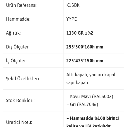
Ürün Referansı:
K15BK
Hammadde:
YYPE
Ağırlık:
1130 GR ±%2
Dış Ölçüler:
255*500*160h mm
İç Ölçüler:
225*475*150h mm
Altı kapalı, yanları kapalı,
Şekil Özellikleri:
sapı kapalı.
– Koyu Mavi (RAL5002)
Stok Renkleri:
– Gri (RAL7046)
– Hammadde %100 birinci
Üretici Notu:
kalite ve UV katkılıdır.