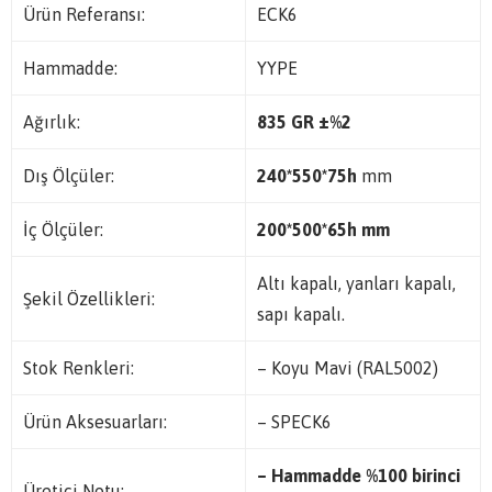
Ürün Referansı:
ECK6
Hammadde:
YYPE
Ağırlık:
835 GR ±%2
Dış Ölçüler:
240*550*75h
mm
İç Ölçüler:
200*500*65h mm
Altı kapalı, yanları kapalı,
Şekil Özellikleri:
sapı kapalı.
Stok Renkleri:
– Koyu Mavi (RAL5002)
Ürün Aksesuarları:
– SPECK6
– Hammadde %100 birinci
Üretici Notu: