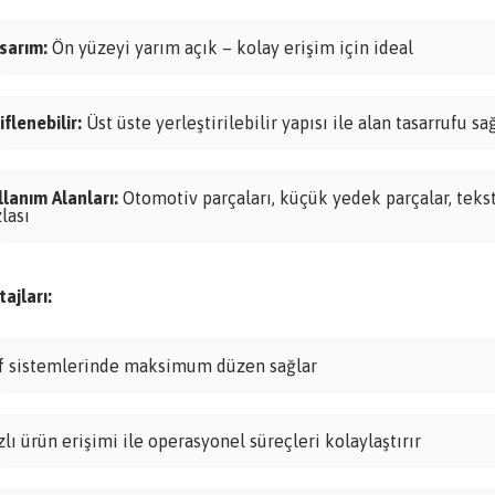
sarım:
Ön yüzeyi yarım açık – kolay erişim için ideal
iflenebilir:
Üst üste yerleştirilebilir yapısı ile alan tasarrufu sa
llanım Alanları:
Otomotiv parçaları, küçük yedek parçalar, teksti
zlası
ajları:
f sistemlerinde maksimum düzen sağlar
zlı ürün erişimi ile operasyonel süreçleri kolaylaştırır