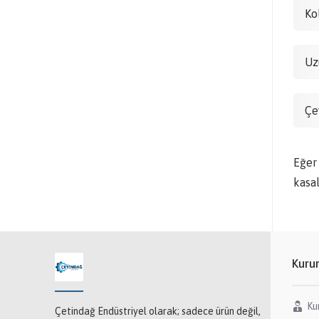
Ko
Uz
Çe
Eğer
kasa
Kuru
Ku
Çetindağ Endüstriyel olarak; sadece ürün değil,