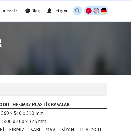
Kurumsal
Blog
İletişim
R
ODU : HP-4632 PLASTİK KASALAR
360 x 560 x 310 mm
 :
400 x 600 x 325 mm
Rİ – KIRMIZI – SARI – MAVİ – SİYAH – TURUNCU