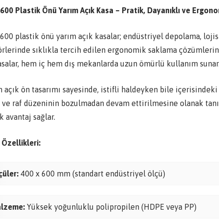
600 Plastik Önü Yarım Açık Kasa – Pratik, Dayanıklı ve Erg
00 plastik önü yarım açık kasalar; endüstriyel depolama, lojis
örlerinde sıklıkla tercih edilen ergonomik saklama çözümleri
asalar, hem iç hem dış mekanlarda uzun ömürlü kullanım sunar
 açık ön tasarımı sayesinde, istifli haldeyken bile içerisindeki 
 ve raf düzeninin bozulmadan devam ettirilmesine olanak tanır
 avantaj sağlar.
Özellikleri:
çüler:
400 x 600 mm (standart endüstriyel ölçü)
lzeme:
Yüksek yoğunluklu polipropilen (HDPE veya PP)