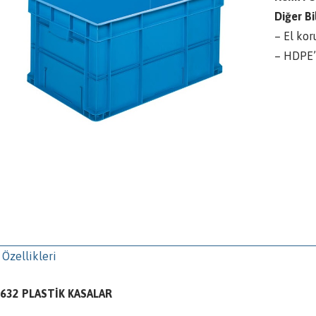
Diğer Bil
– El kor
– HDPE’
 Özellikleri
632 PLASTİK KASALAR