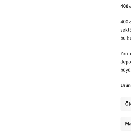
400×
400×6
sekt
bu k
Yarım
depo
büyük
Ürün 
Öl
Ma