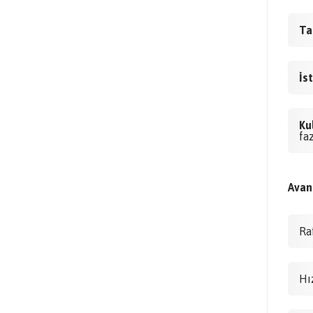
Ta
İst
Ku
fa
Avant
Ra
Hı