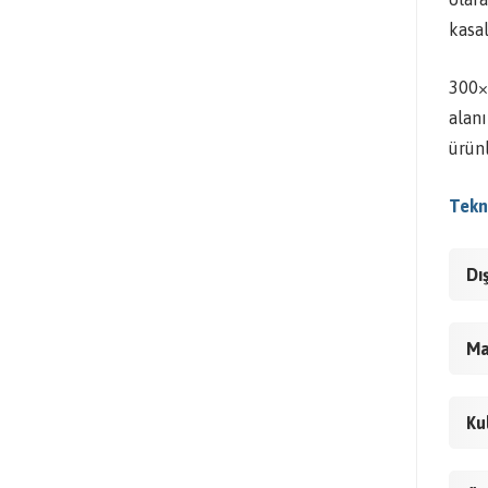
kasal
300×4
alanı
ürünl
Tekni
Dı
Ma
Ku