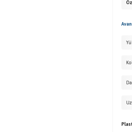
Öz
Avant
Yü
Ko
Da
Uz
Plas