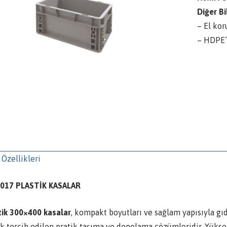
Diğer Bil
– El kor
– HDPE’
 Özellikleri
017 PLASTİK KASALAR
tik 300×400 kasalar
, kompakt boyutları ve sağlam yapısıyla gıd
ak tercih edilen pratik taşıma ve depolama çözümleridir. Yüks