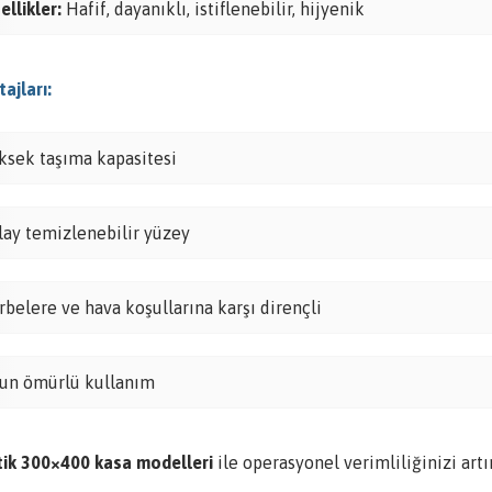
ellikler:
Hafif, dayanıklı, istiflenebilir, hijyenik
ajları:
ksek taşıma kapasitesi
lay temizlenebilir yüzey
rbelere ve hava koşullarına karşı dirençli
un ömürlü kullanım
tik 300×400 kasa modelleri
ile operasyonel verimliliğinizi artı