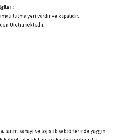
giler :
umalı tutma yeri vardır ve kapalıdır.
den Üretilmektedir.
a, tarım, sanayi ve lojistik sektörlerinde yaygın
ek kaliteli plastik hammaddeden üretilen bu