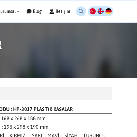
Kurumsal
Blog
İletişim
R
ODU : HP-3017 PLASTİK KASALAR
168 x 268 x 188 mm
 :
198 x 298 x 190 mm
Rİ – KIRMIZI – SARI – MAVİ – SİYAH – TURUNCU