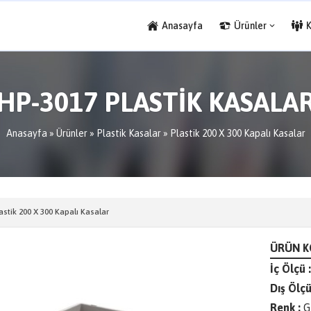
Anasayfa
Ürünler
HP-3017 PLASTİK KASALA
Anasayfa
»
Ürünler
»
Plastik Kasalar
»
Plastik 200 X 300 Kapalı Kasalar
astik 200 X 300 Kapalı Kasalar
ÜRÜN K
İç Ölçü :
Dış Ölçü
Renk :
G