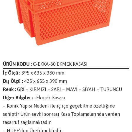
ÜRÜN KODU :
C-EKKA-80 EKMEK KASASI
İç Ölçü :
395 x 635 x 380 mm
Dış Ölçü :
425 x 655 x 390 mm
Renk :
GRİ – KIRMIZI – SARI – MAVİ – SİYAH – TURUNCU
Diğer Bilgiler :
-Ekmek Kasası
– Konik Yapısı Nedeni ile iç içe geçebilme özelliğine
sahiptir Ürün sevki sonrası Kasa Toplamalarında yerden
tasarruf sağlamaktadır
– HDPE’den Üretilmektedir.