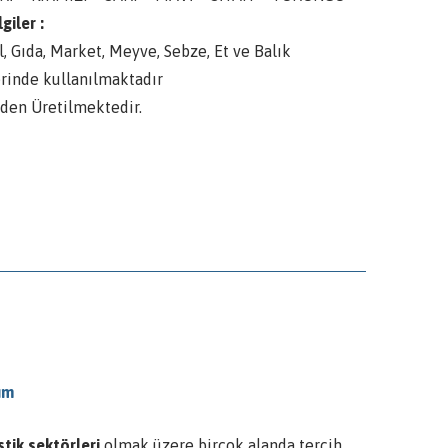
giler :
l, Gıda, Market, Meyve, Sebze, Et ve Balık
erinde kullanılmaktadır
den Üretilmektedir.
ım
istik sektörleri
olmak üzere birçok alanda tercih