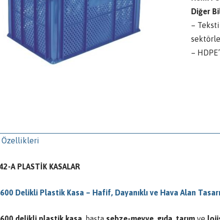
Diğer Bil
– Teksti
sektörl
– HDPE’
 Özellikleri
42-A PLASTİK KASALAR
600 Delikli Plastik Kasa – Hafif, Dayanıklı ve Hava Alan Tasar
600 delikli plastik kasa
, başta
sebze-meyve
,
gıda
,
tarım
ve
loj