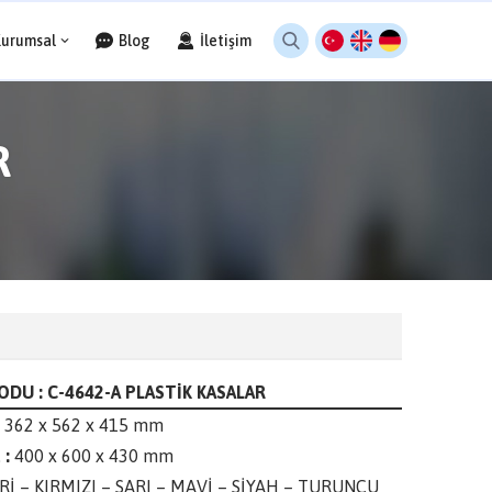
Kurumsal
Blog
İletişim
R
DU : C-4642-A PLASTİK KASALAR
362 x 562 x 415 mm
 :
400 x 600 x 430 mm
Rİ – KIRMIZI – SARI – MAVİ – SİYAH – TURUNCU