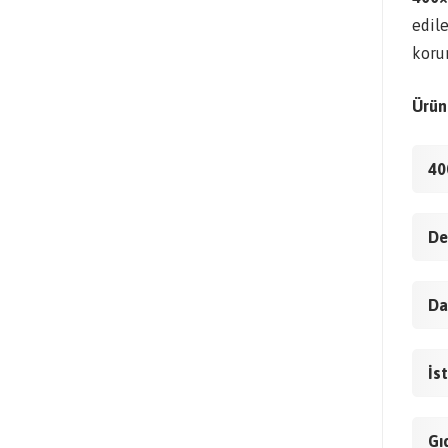
edile
koru
Ürün 
40
De
Da
İst
Gı