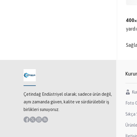
400×6
yardı
Sağl
Kuru
Ku
Çetindağ Endüstriyel olarak; sadece ürün değil,
aynı zamanda güven, kalite ve sürdürülebilir iş
Foto G
birlikleri sunuyoruz.
Sıkça 
Ürünl
İletiş