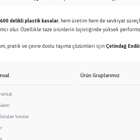
00 delikli plastik kasalar
, hem üretim hem de sevkiyat süreçl
mcı olur. Özellikle taze ürünlerin lojistiğinde yüksek performa
am, pratik ve çevre dostu taşıma çözümleri için
Çetindağ Endüs
msal
Ürün Gruplarımız
rumsal
aleri
Sorulan Sorular
er
im