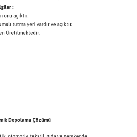
giler :
n önü açıktır.
umalı tutma yeri vardır ve açıktır.
en Üretilmektedir.
onomik Depolama Çözümü
tik, otomotiv, tekstil, gıda ve perakende