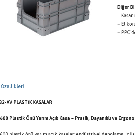
Diğer Bil
– Kasanı
– El kor
– PPC’d
 Özellikleri
32-AV PLASTİK KASALAR
600 Plastik Önü Yarım Açık Kasa – Pratik, Dayanıklı ve Erg
00 plastik önü yarım açık kasalar; endüstriyel depolama, lojis