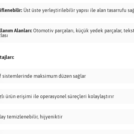
iflenebilir:
Üst üste yerleştirilebilir yapısı ile alan tasarrufu sa
llanım Alanları:
Otomotiv parçaları, küçük yedek parçalar, teksti
zlası
ajları:
f sistemlerinde maksimum düzen sağlar
zlı ürün erişimi ile operasyonel süreçleri kolaylaştırır
lay temizlenebilir, hijyeniktir