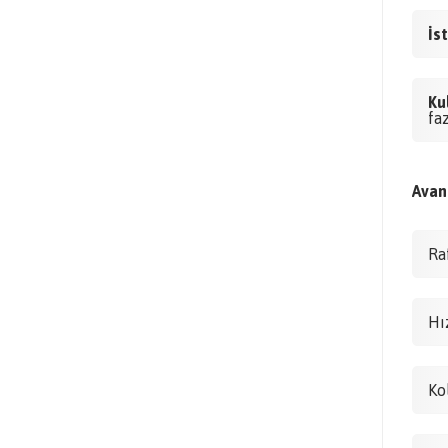
İst
Ku
fa
Avant
Ra
Hı
Ko