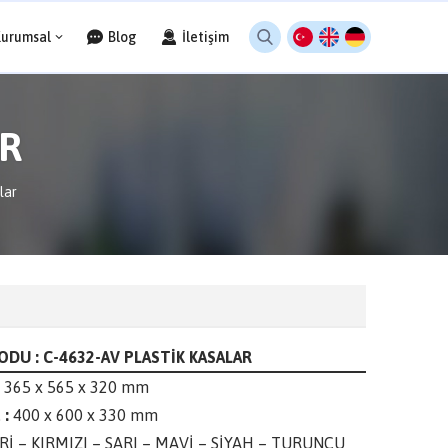
Kurumsal
Blog
İletişim
AR
lar
DU : C-4632-AV PLASTİK KASALAR
365 x 565 x 320 mm
 :
400 x 600 x 330 mm
Rİ – KIRMIZI – SARI – MAVİ – SİYAH – TURUNCU