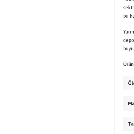
sekt
bu k
Yarım
depo
büyük
Ürün 
Öl
Ma
Ta