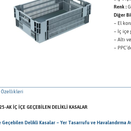
Renk :
G
Diğer Bil
– El kor
– İç içe
– Altı ve
– PPC’d
 Özellikleri
25-AK İÇ İÇE GEÇEBİLEN DELİKLİ KASALAR
çe Geçebilen Delikli Kasalar – Yer Tasarrufu ve Havalandırma A