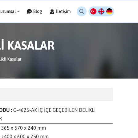
Kurumsal
Blog
İletişim
Lİ KASALAR
ikli Kasalar
ODU :
C-4625-AK İÇ İÇE GEÇEBİLEN DELİKLİ
R
365 x 570 x 240 mm
 :
400 x 600 x 250 mm