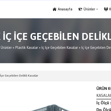
Anasayfa
Ürünler
 İÇ İÇE GEÇEBİLEN DELİK
»
Ürünler
»
Plastik Kasalar
»
İç İçe Geçebilen Kasalar
»
İç İçe Geçebilen Del
 İçe Geçebilen Delikli Kasalar
ÜRÜN K
KASALA
İç Ölçü :
Dış Ölçü