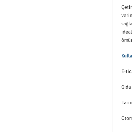
Çetin
verim
sağla
idea
ömür
Kulla
E-ti
Gıda 
Tarı
Otomo