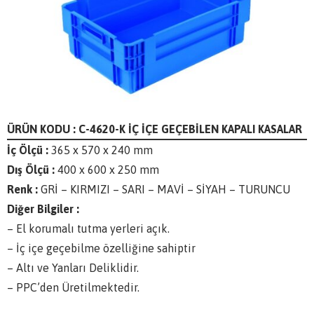
ÜRÜN KODU : C-4620-K İÇ İÇE GEÇEBİLEN KAPALI KASALAR
İç Ölçü :
365 x 570 x 240 mm
Dış Ölçü :
400 x 600 x 250 mm
Renk :
GRİ – KIRMIZI – SARI – MAVİ – SİYAH – TURUNCU
Diğer Bilgiler :
– El korumalı tutma yerleri açık.
– İç içe geçebilme özelliğine sahiptir
– Altı ve Yanları Deliklidir.
– PPC’den Üretilmektedir.