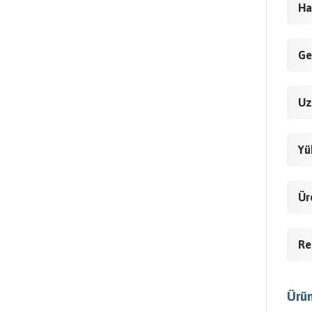
Ha
Ge
Uz
Yü
Ür
Re
Ürün