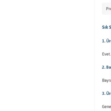
Pr
Sık 
1. Ür
Evet.
2. B
Bayra
3. Ü
Genel