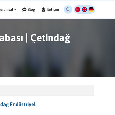
Kurumsal
Blog
İletişim
rabası | Çetindağ
indağ Endüstriyel