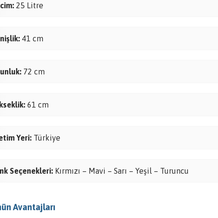
cim:
25 Litre
nişlik:
41 cm
unluk:
72 cm
kseklik:
61 cm
etim Yeri:
Türkiye
nk Seçenekleri:
Kırmızı – Mavi – Sarı – Yeşil – Turuncu
ün Avantajları