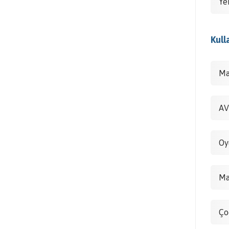
Ye
Kull
Ma
AV
Oy
Ma
Ço