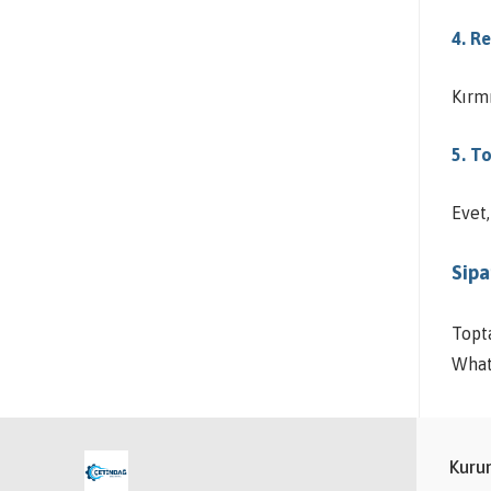
4. R
Kırmı
5. T
Evet,
Sipar
Topta
What
Kuru