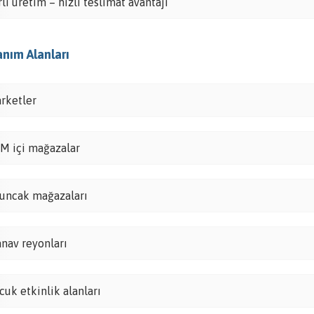
rli üretim – hızlı teslimat avantajı
anım Alanları
rketler
M içi mağazalar
uncak mağazaları
nav reyonları
cuk etkinlik alanları