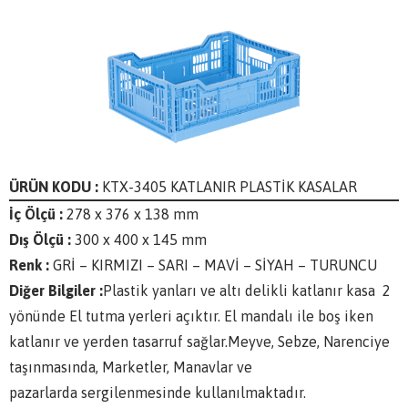
ÜRÜN KODU :
KTX-3405 KATLANIR PLASTİK KASALAR
İç Ölçü :
278 x 376 x 138 mm
Dış Ölçü :
300 x 400 x 145 mm
Renk :
GRİ – KIRMIZI – SARI – MAVİ – SİYAH – TURUNCU
Diğer Bilgiler :
Plastik yanları ve altı delikli katlanır kasa 2
yönünde El tutma yerleri açıktır. El mandalı ile boş iken
katlanır ve yerden tasarruf sağlar.Meyve, Sebze, Narenciye
taşınmasında, Marketler, Manavlar ve
pazarlarda sergilenmesinde kullanılmaktadır.