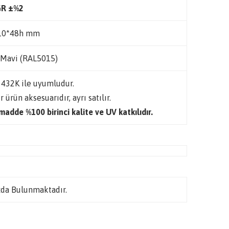
R ±%2
10*48h mm
 Mavi (RAL5015)
432K ile uyumludur.
r ürün aksesuarıdır, ayrı satılır.
adde %100 birinci kalite ve UV katkılıdır.
da Bulunmaktadır.