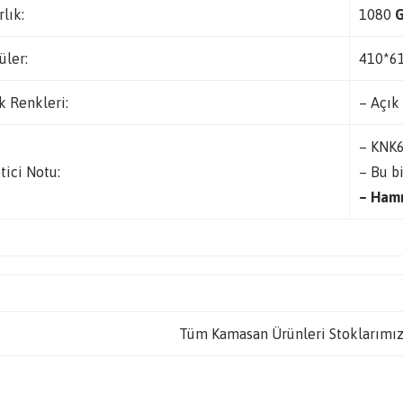
rlık:
1080
G
üler:
410*6
k Renkleri:
– Açık
– KNK6
tici Notu:
– Bu bi
– Hamm
Tüm Kamasan Ürünleri Stoklarımız