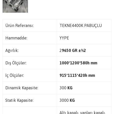
Ürün Referansı:
TEKNE4400K PABUÇLU
Hammadde:
YYPE
Ağırlık:
2
9650 GR ±%2
Dış Ölçüler:
1000*1200*580h mm
İç Ölçüler:
915*1115*420h mm
Dinamik Kapasite:
300
KG
Statik Kapasite:
3000
KG
Altı kapalı, yanları kapalı,