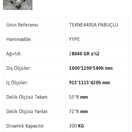
Ürün Referansı:
TEKNE4400A PABUÇLU
Hammadde:
YYPE
Ağırlık:
2
8040 GR ±%2
Dış Ölçüler:
1000*1200*580h mm
İç Ölçüler:
915*1115*420h mm
Delik Ölçüsü Taban:
55*8
mm
Delik Ölçüsü Yanlar:
72*8
mm
Dinamik Kapasite:
300
KG