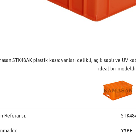
asan STK48AK plastik kasa; yanları delikli, açık saplı ve UV ka
ideal bir modeldi
n Referansı:
STK48
mmadde:
YYPE