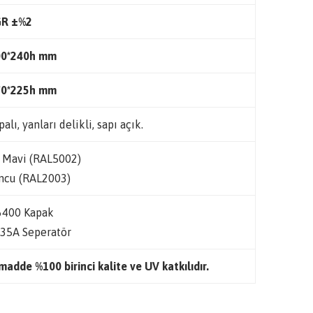
GR
±%2
00*240h mm
70*225h mm
palı, yanları delikli, sapı açık.
 Mavi (RAL5002)
ncu (RAL2003)
400 Kapak
35A Seperatör
adde %100 birinci kalite ve UV katkılıdır.