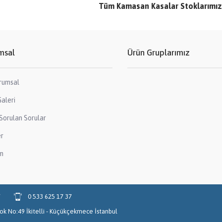
Tüm Kamasan Kasalar Stoklarımız
msal
Ürün Gruplarımız
rumsal
aleri
Sorulan Sorular
er
im
7
0 533 625 17 37
Blok No:49 İkitelli - Küçükçekmece İstanbul