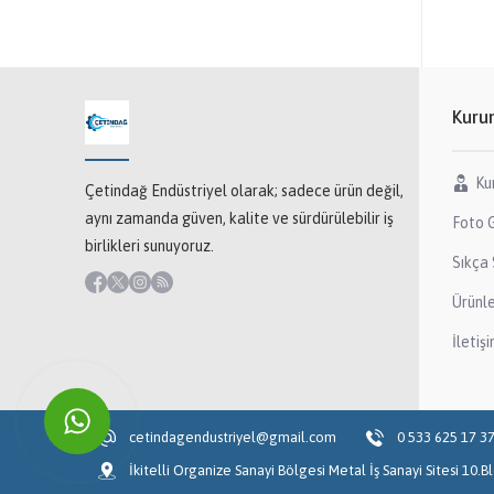
Kuru
Ku
Çetindağ Endüstriyel olarak; sadece ürün değil,
aynı zamanda güven, kalite ve sürdürülebilir iş
Foto G
birlikleri sunuyoruz.
Sıkça 
Ürünl
İletiş
cetindagendustriyel@gmail.com
0 533 625 17 3
İkitelli Organize Sanayi Bölgesi Metal İş Sanayi Sitesi 10.