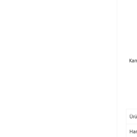
Kam
Ürü
Ha