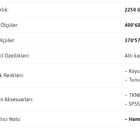
rlık:
2250 
 Ölçüler:
400*6
Ölçüler:
370*5
il Özellikleri:
Altı ka
– Koyu
k Renkleri:
– Turu
–
TKN6
n Aksesuarları:
– SP55
tici Notu:
– Hamm