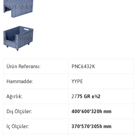
Ürün Referansı:
PNC6432K
Hammadde:
YYPE
Ağırlık:
27
75 GR
±%2
Dış Ölçüler:
400*600*320h mm
İç Ölçüler:
370*570*305h mm