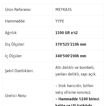
Ürün Referansı:
MEYKA35
Hammadde:
YYPE
Ağırlık:
1300 GR ±%2
Dış Ölçüler:
370*525*210h mm
İç Ölçüler:
340*500*200h mm
Altı delikli ve bombeli,
Şekil Özellikleri:
yanları delikli, sapı açık.
– Stok haricidir, lütfen
satış ofisine sorunuz.
Üretici Notu:
– Hammadde %100 birinci
kalite ve UV katkılıdır.