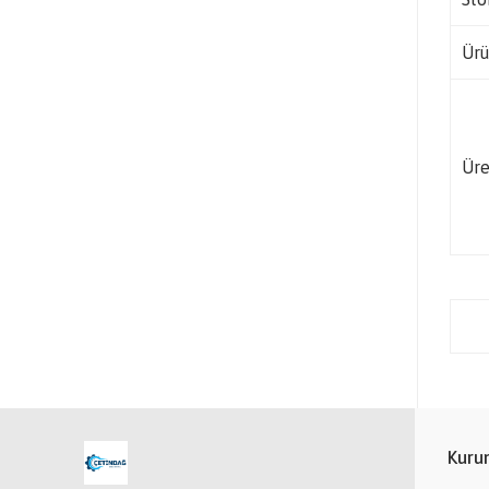
Ürü
Üre
Kuru