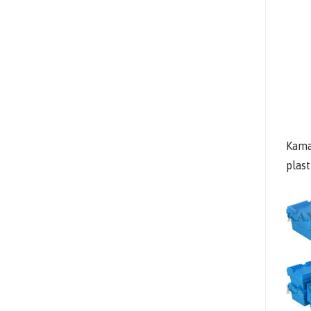
Kama
plast