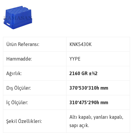
Ürün Referansı:
KNK5430K
Hammadde:
YYPE
Ağırlık:
2160 GR ±%2
Dış Ölçüler:
370*530*310h mm
İç Ölçüler:
310*475*290h
mm
Altı kapalı, yanları kapalı,
Şekil Özellikleri:
sapı açık.