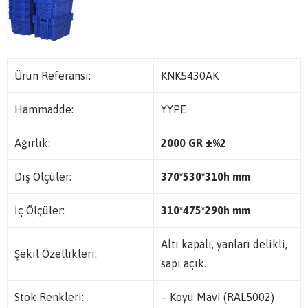
Ürün Referansı:
KNK5430AK
Hammadde:
YYPE
Ağırlık:
2000 GR ±%2
Dış Ölçüler:
370*530*310h mm
İç Ölçüler:
310*475*290h
mm
Altı kapalı, yanları delikli,
Şekil Özellikleri:
sapı açık.
Stok Renkleri:
– Koyu Mavi (RAL5002)