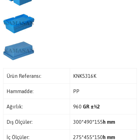
Ürün Referansı:
KNK5316K
Hammadde:
PP
Ağırlık:
960
GR ±%2
Dış Ölçüler:
300*490*155
h mm
İç Ölçüler:
275*455*150
h mm