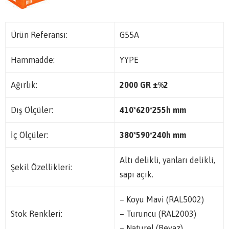
Ürün Referansı:
G55A
Hammadde:
YYPE
Ağırlık:
2000 GR ±%2
Dış Ölçüler:
410*620*255h mm
İç Ölçüler:
380*590*240h mm
Altı delikli, yanları delikli,
Şekil Özellikleri:
sapı açık.
– Koyu Mavi (RAL5002)
Stok Renkleri:
– Turuncu (RAL2003)
– Naturel (Beyaz)